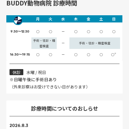
BUDDY動物病院 診療時間
月
火
水
木
金
土
日
○
○
ー
○
○
○
○
9:30〜12:30
手術・往診・精
ー
手術・往診・精密検査
密検査
※
○
○
ー
○
○
○
○
16:30〜19:15
休診
水曜 / 祝日
※日曜午後に手術日あり
（外来診察はお受けできない日があります）
診療時間についてのおしらせ
2026.8.3