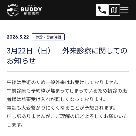
サ
メ
イ
ニ
ト
ュ
内
休診・診療時間
2026.3.22
ー
メ
開
3月22日（日） 外来診察に関しての
ニ
閉
お知らせ
ュ
ー
午後は手術のため一般外来はお受けしておりません。
午前診療も予約枠が埋まってしまっているため初診の患
者様は診察受け入れが難しくなっております。
電話も大変繋がりにくくなることが予想されます。
申し訳ありませんが、ご理解のほどよろしくお願いいた
します。