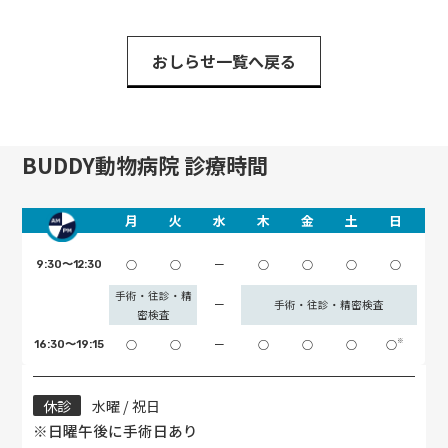
おしらせ一覧へ戻る
BUDDY動物病院 診療時間
月
火
水
木
金
土
日
○
○
ー
○
○
○
○
9:30〜12:30
手術・往診・精
ー
手術・往診・精密検査
密検査
※
○
○
ー
○
○
○
○
16:30〜19:15
休診
水曜 / 祝日
※日曜午後に手術日あり