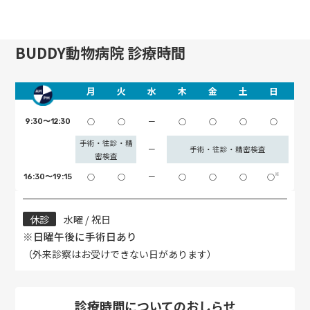
BUDDY動物病院 診療時間
月
火
水
木
金
土
日
○
○
ー
○
○
○
○
9:30〜12:30
手術・往診・精
ー
手術・往診・精密検査
密検査
※
○
○
ー
○
○
○
○
16:30〜19:15
休診
水曜 / 祝日
※日曜午後に手術日あり
（外来診察はお受けできない日があります）
診療時間についてのおしらせ