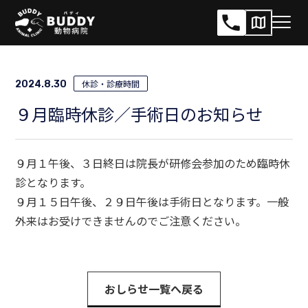
サ
メ
イ
ニ
ト
ュ
内
休診・診療時間
2024.8.30
ー
メ
開
９月臨時休診／手術日のお知らせ
ニ
閉
ュ
ー
９月１午後、３日終日は院長が研修会参加のため臨時休
診となります。
９月１５日午後、２９日午後は手術日となります。一般
外来はお受けできませんのでご注意ください。
おしらせ一覧へ戻る