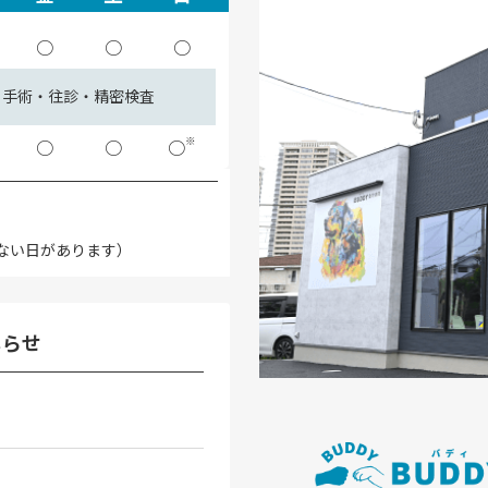
○
○
○
手術・往診・精密検査
※
○
○
○
ない日があります）
しらせ