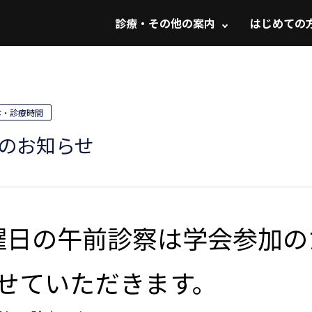
サ
診療・その他の案内
はじめての
イ
ト
内
メ
診・診療時間
ニ
ュ
のお知らせ
ー
日曜日の午前診察は学会参加
せていただきます。