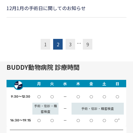
12月1月の手術日に関してのお知らせ
投
…
1
2
3
9
稿
の
BUDDY動物病院 診療時間
ペ
ー
ジ
月
火
水
木
金
土
日
送
○
○
ー
○
○
○
○
9:30〜12:30
り
手術・往診・精
ー
手術・往診・精密検査
密検査
※
○
○
ー
○
○
○
○
16:30〜19:15